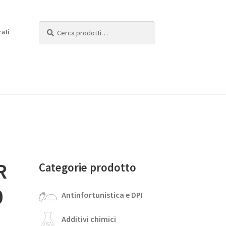
Cerca:
Cerca
rati
R
Categorie prodotto
0
Antinfortunistica e DPI
Additivi chimici