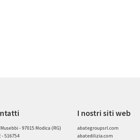
ntatti
I nostri siti web
 Musebbi - 97015 Modica (RG)
abategroupsrl.com
 - 516754
abatedilizia.com