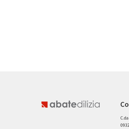
Co
C.da
0932