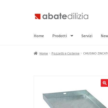
Vai
Vai
alla
al
navigazione
contenuto
Home
Prodotti
Servizi
New
Home
Pozzetti e Cisterne
CHIUSINO ZINCAT