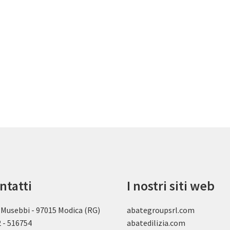
ntatti
I nostri siti web
 Musebbi - 97015 Modica (RG)
abategroupsrl.com
 - 516754
abatedilizia.com