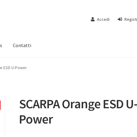
Accedi
Regist
s
Contatti
e ESD U-Power
SCARPA Orange ESD U
Power