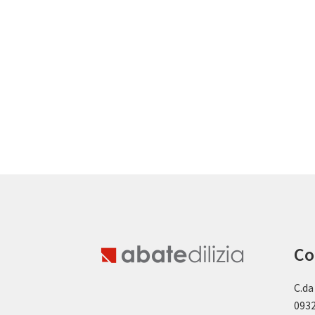
Co
C.da
0932