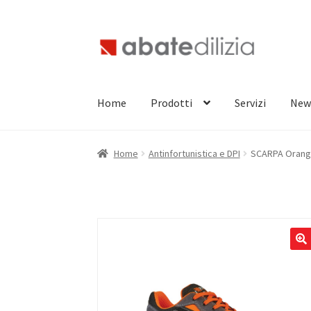
Vai
Vai
alla
al
navigazione
contenuto
Home
Prodotti
Servizi
New
Home
Antinfortunistica e DPI
SCARPA Orang